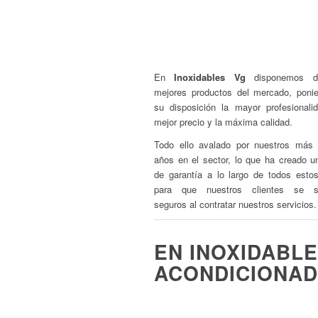
Hornos industriales
Lavavajillas
Cortadora de Rabas/
En
Inoxidables Vg
disponemos d
mejores productos del mercado, poni
su disposición la mayor profesionalid
mejor precio y la máxima calidad.
Todo ello avalado por nuestros más
años en el sector, lo que ha creado un
de garantía a lo largo de todos esto
para que nuestros clientes se si
seguros al contratar nuestros servicios.
EN INOXIDABL
ACONDICIONA