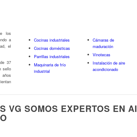
Calamares Cutter Kraken
e los
endo a
Cocinas industriales
Cámaras de
ad, el
maduración
Cocinas domésticas
Vinotecas
Parrillas industriales
 de 37
Instalación de aire
Maquinaria de frío
 sello
acondicionado
industrial
s años
entan
ES VG SOMOS EXPERTOS EN A
DO