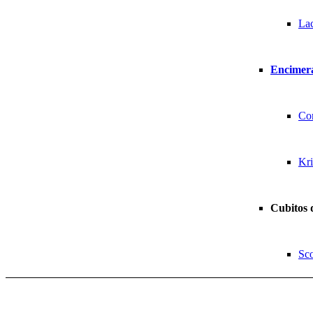
La
Encimera
Co
Kr
Cubitos 
Sc