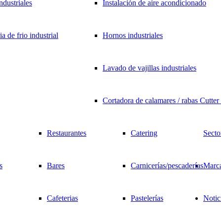
industriales
Instalación de aire acondicionado
a de frio industrial
Hornos industriales
Lavado de vajillas industriales
Cortadora de calamares / rabas Cutte
Restaurantes
Catering
Secto
s
Bares
Carnicerías/pescaderías
Marc
Cafeterias
Pastelerías
Notic