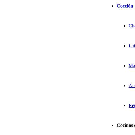
Cocción
Ch
La
Ma
Am
Re
Cocinas 