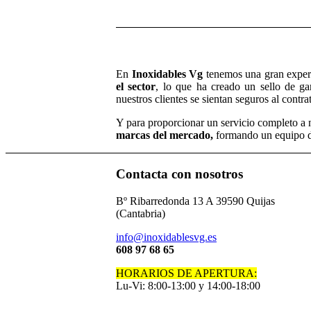
En
Inoxidables Vg
tenemos una gran exper
el sector
, lo que ha creado un sello de ga
nuestros clientes se sientan seguros al contra
Y para proporcionar un servicio completo a 
marcas del mercado,
formando un equipo de
Contacta con nosotros
Bº Ribarredonda 13 A 39590 Quijas
(Cantabria)
info@inoxidablesvg.es
608 97 68 65
HORARIOS DE APERTURA:
Lu-Vi: 8:00-13:00 y 14:00-18:00