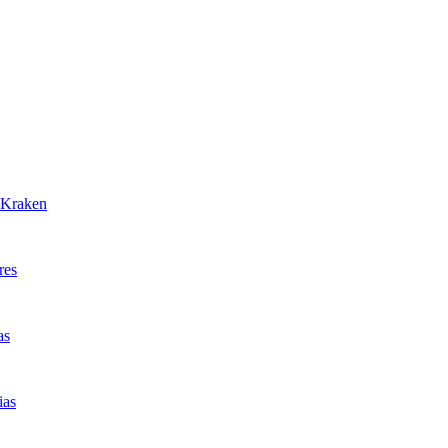
r Kraken
res
as
ias