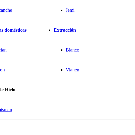
canche
Jemi
s domésticas
Extracción
rian
Blanco
ion
Vianen
de Hielo
otsman