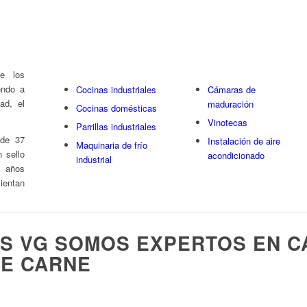
Calamares Cutter Kraken
e los
endo a
Cocinas industriales
Cámaras de
ad, el
maduración
Cocinas domésticas
Vinotecas
Parrillas industriales
 de 37
Instalación de aire
Maquinaria de frío
 sello
acondicionado
industrial
s años
entan
ES VG SOMOS EXPERTOS EN 
E CARNE