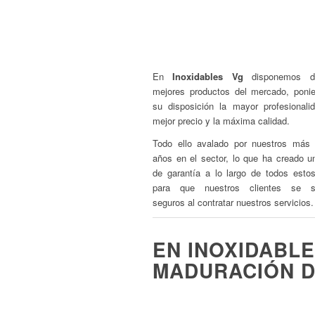
Hornos industriales
Lavavajillas
Cortadora de Rabas/
En
Inoxidables Vg
disponemos d
mejores productos del mercado, poni
su disposición la mayor profesionalid
mejor precio y la máxima calidad.
Todo ello avalado por nuestros más
años en el sector, lo que ha creado un
de garantía a lo largo de todos esto
para que nuestros clientes se si
seguros al contratar nuestros servicios.
EN INOXIDABL
MADURACIÓN D