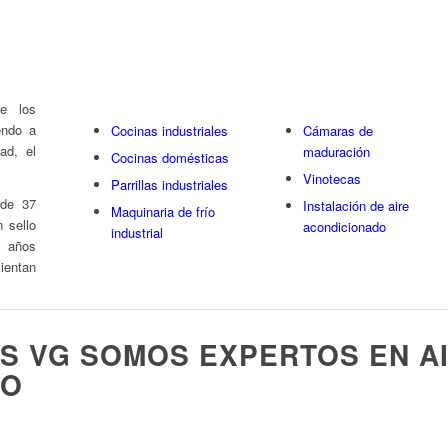
Calamares Cutter Kraken
e los
endo a
Cocinas industriales
Cámaras de
ad, el
maduración
Cocinas domésticas
Vinotecas
Parrillas industriales
 de 37
Instalación de aire
Maquinaria de frío
 sello
acondicionado
industrial
s años
entan
ES VG SOMOS EXPERTOS EN A
DO