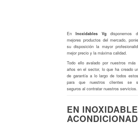
Hornos industriales
Lavavajillas
Cortadora de Rabas/
En
Inoxidables Vg
disponemos d
mejores productos del mercado, poni
su disposición la mayor profesionalid
mejor precio y la máxima calidad.
Todo ello avalado por nuestros más
años en el sector, lo que ha creado un
de garantía a lo largo de todos esto
para que nuestros clientes se si
seguros al contratar nuestros servicios.
EN INOXIDABL
ACONDICIONA