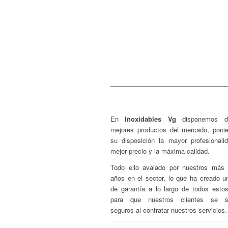
Aire acondicionado
Hornos industriales
Lavavajillas
Cortadora de Rabas/
En
Inoxidables Vg
disponemos d
mejores productos del mercado, poni
su disposición la mayor profesionalid
mejor precio y la máxima calidad.
Todo ello avalado por nuestros más
años en el sector, lo que ha creado un
de garantía a lo largo de todos esto
para que nuestros clientes se si
seguros al contratar nuestros servicios.