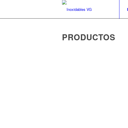
PRODUCTOS
Cocinas industriales
Cocinas Domésticas
Parrillas industriale
Cámaras de frío indu
Cámaras de madurac
Vinotecas