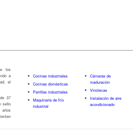
Calamares Cutter Kraken
e los
endo a
Cocinas industriales
Cámaras de
ad, el
maduración
Cocinas domésticas
Vinotecas
Parrillas industriales
 de 37
Instalación de aire
Maquinaria de frío
 sello
acondicionado
industrial
s años
entan