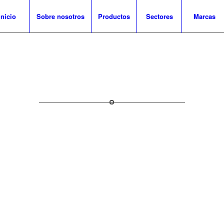
Inicio
Sobre nosotros
Productos
Sectores
Marcas
s
strial
ión