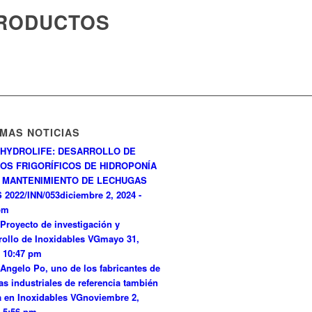
PRODUCTOS
IMAS NOTICIAS
HYDROLIFE: DESARROLLO DE
OS FRIGORÍFICOS DE HIDROPONÍA
 MANTENIMIENTO DE LECHUGAS
 2022/INN/053
diciembre 2, 2024 -
pm
Proyecto de investigación y
rollo de Inoxidables VG
mayo 31,
- 10:47 pm
Angelo Po, uno de los fabricantes de
as industriales de referencia también
a en Inoxidables VG
noviembre 2,
- 5:56 pm