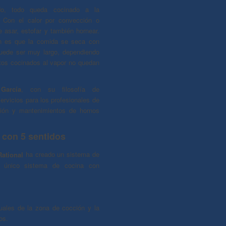
ado, todo queda cocinado a la
. Con el calor por convección o
 asar, estofar y también hornear.
ón es que la comida se seca con
uede ser muy largo, dependiendo
entos cocinados al vapor no quedan
García
, con su filosofía de
ervicios para los profesionales de
ción y mantenimientos de hornos
 con 5 sentidos
ational
ha creado un sistema de
y único sistema de cocina con
uales de la zona de cocción y la
os.