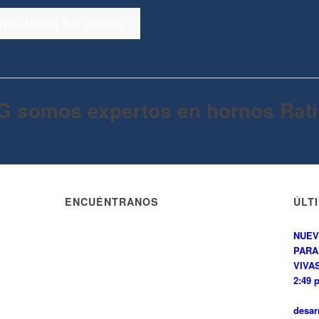
onsúltanos tus dudas
G somos expertos en hornos Rati
ENCUÉNTRANOS
ÚLT
NUEV
PARA
VIVAS
2:49 
desar