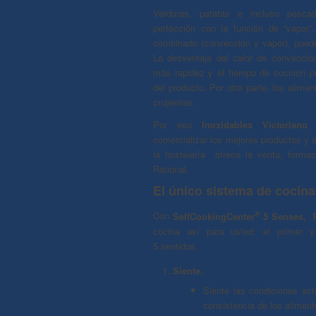
Verduras, patatas e incluso pesc
perfección con la función de “vapor”
combinado (convección y vapor), puede
La desventaja del calor de convecci
más rapidez y el tiempo de cocción p
del producto. Por otra parte, los alim
crujientes.
Por eso
Inoxidables Victoriano 
comercializar los mejores productos y s
la hostelería ofrece la venta, forma
Rational.
El único sistema de cocina
®
Con
SelfCookingCenter
5 Senses, R
cocina así para usted: el primer 
5 sentidos.
Siente.
Siente las condiciones act
consistencia de los aliment