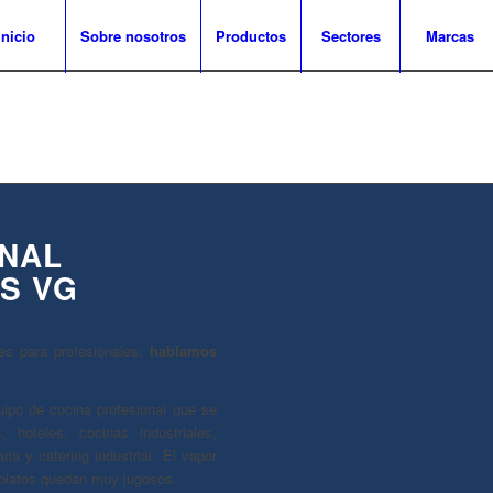
Inicio
Sobre nosotros
Productos
Sectores
Marcas
NAL
S VG
s para profesionales:
hablamos
ipo de cocina profesional que se
s, hoteles, cocinas industriales,
ria y catering industrial. El vapor
 platos quedan muy jugosos.