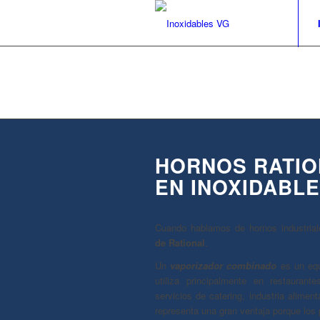
HORNOS RATIO
EN INOXIDABLE
Cuando hablamos de hornos industriale
de Rational
.
Un
vaporizador combinado
es un equ
utiliza principalmente en restaurante
servicios de catering, industria alimenta
representa una gran ventaja porque los