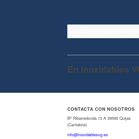
Solicita presupuesto o c
En Inoxidables V
CONTACTA CON NOSOTROS
Bº Ribarredonda 13 A 39590 Quijas
(Cantabria)
info@inoxidablesvg.es