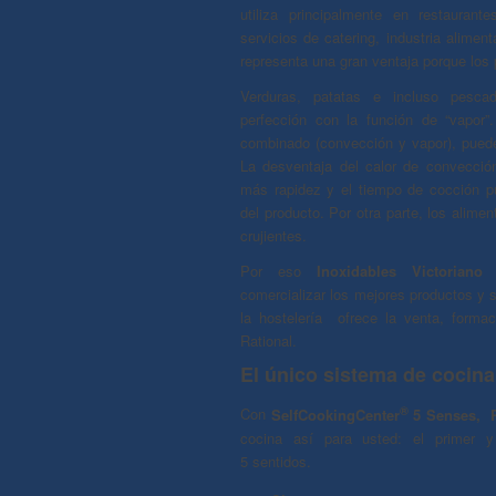
utiliza principalmente en restaurante
servicios de catering, industria alimenta
representa una gran ventaja porque los
Verduras, patatas e incluso pesc
perfección con la función de “vapor”
combinado (convección y vapor), puede
La desventaja del calor de convecci
más rapidez y el tiempo de cocción p
del producto. Por otra parte, los alim
crujientes.
Por eso
Inoxidables Victoriano 
comercializar los mejores productos y s
la hostelería ofrece la venta, forma
Rational.
El único sistema de cocina
®
Con
SelfCookingCenter
5 Senses, R
cocina así para usted: el primer 
5 sentidos.