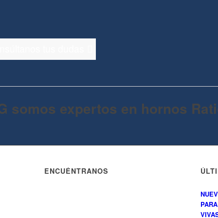
onsúltanos tus dudas
G somos expertos en hornos Rati
ENCUÉNTRANOS
ÚLT
NUEV
PARA
VIVAS