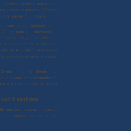
s, hoteles, cocinas industriales,
ria y catering industrial. El vapor
 platos quedan muy jugosos.
ado, todo queda cocinado a la
. Con el calor por convección o
 asar, estofar y también hornear.
ón es que la comida se seca con
uede ser muy largo, dependiendo
entos cocinados al vapor no quedan
García
, con su filosofía de
ervicios para los profesionales de
ción y mantenimientos de hornos
 con 5 sentidos
ational
ha creado un sistema de
y único sistema de cocina con