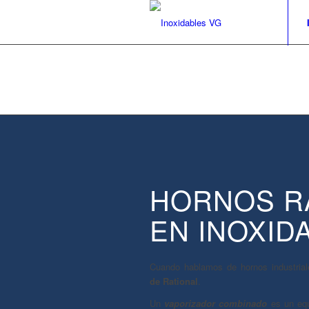
HORNOS R
EN INOXID
Cuando hablamos de hornos industriale
de Rational
.
Un
vaporizador combinado
es un equ