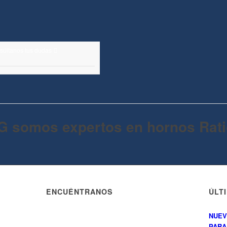
nsúltanos tus dudas
G somos expertos en hornos Rati
ENCUÉNTRANOS
ÚLT
NUEV
PARA