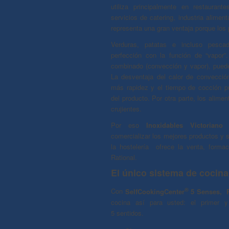
utiliza principalmente en restaurante
servicios de catering, industria alimenta
representa una gran ventaja porque los
Verduras, patatas e incluso pesc
perfección con la función de “vapor”
combinado (convección y vapor), puede
La desventaja del calor de convecci
más rapidez y el tiempo de cocción p
del producto. Por otra parte, los alim
crujientes.
Por eso
Inoxidables Victoriano 
comercializar los mejores productos y s
la hostelería ofrece la venta, forma
Rational.
El único sistema de cocina
®
Con
SelfCookingCenter
5 Senses, R
cocina así para usted: el primer 
5 sentidos.