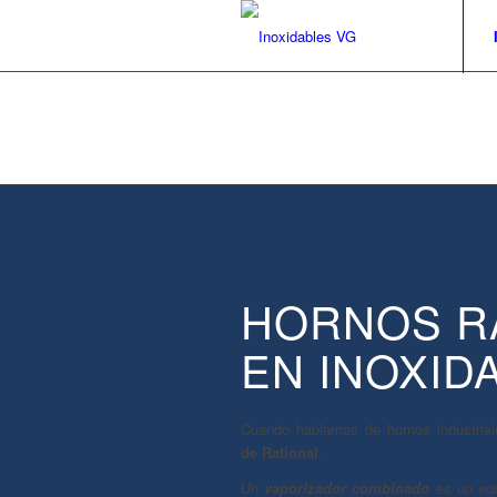
HORNOS R
EN INOXID
Cuando hablamos de hornos industriale
de Rational
.
Un
vaporizador combinado
es un equ