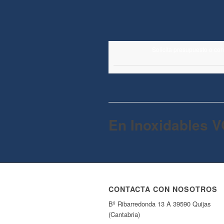
Solicita presupuesto o co
En Inoxidables V
CONTACTA CON NOSOTROS
Bº Ribarredonda 13 A 39590 Quijas
(Cantabria)