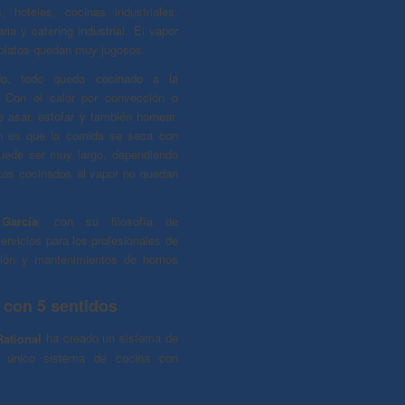
s, hoteles, cocinas industriales,
ria y catering industrial. El vapor
 platos quedan muy jugosos.
ado, todo queda cocinado a la
. Con el calor por convección o
 asar, estofar y también hornear.
ón es que la comida se seca con
uede ser muy largo, dependiendo
entos cocinados al vapor no quedan
García
, con su filosofía de
ervicios para los profesionales de
ción y mantenimientos de hornos
 con 5 sentidos
ational
ha creado un sistema de
y único sistema de cocina con