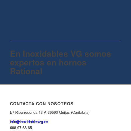
En Inoxidables VG somos
expertos en hornos
Rational
CONTACTA CON NOSOTROS
Bº Ribarredonda 13 A 39590 Quijas (Cantabria)
info@inoxidablesvg.es
608 97 68 65