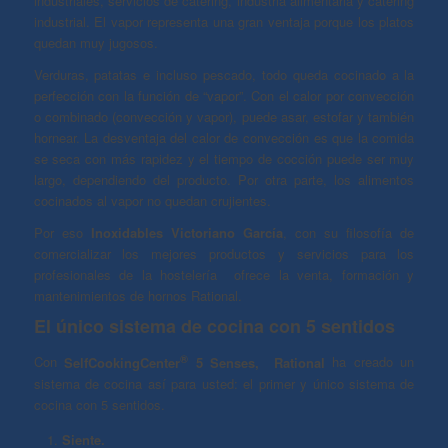
industriales, servicios de catering, industria alimentaria y catering
industrial. El vapor representa una gran ventaja porque los platos
quedan muy jugosos.
Verduras, patatas e incluso pescado, todo queda cocinado a la
perfección con la función de “vapor”. Con el calor por convección
o combinado (convección y vapor), puede asar, estofar y también
hornear. La desventaja del calor de convección es que la comida
se seca con más rapidez y el tiempo de cocción puede ser muy
largo, dependiendo del producto. Por otra parte, los alimentos
cocinados al vapor no quedan crujientes.
Por eso
Inoxidables Victoriano García
, con su filosofía de
comercializar los mejores productos y servicios para los
profesionales de la hostelería ofrece la venta, formación y
mantenimientos de hornos Rational.
El único sistema de cocina con 5 sentidos
®
Con
SelfCookingCenter
5 Senses, Rational
ha creado un
sistema de cocina así para usted: el primer y único sistema de
cocina con 5 sentidos.
Siente.