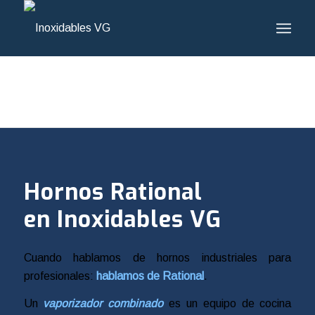
Hornos Rational
en Inoxidables VG
Cuando hablamos de hornos industriales para
profesionales:
hablamos de Rational
.
Un
vaporizador combinado
es un equipo de cocina