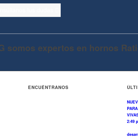
onsúltanos tus dudas
G somos expertos en hornos Rati
ENCUÉNTRANOS
ÚLT
NUEV
PARA
VIVAS
2:49 
desar