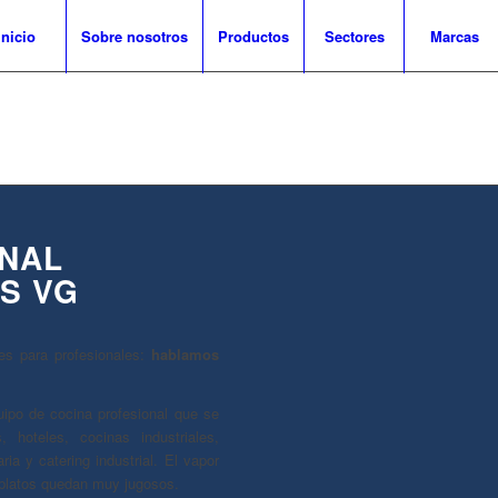
Inicio
Sobre nosotros
Productos
Sectores
Marcas
NAL
S VG
s para profesionales:
hablamos
ipo de cocina profesional que se
s, hoteles, cocinas industriales,
ria y catering industrial. El vapor
 platos quedan muy jugosos.