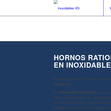
HORNOS RATIO
EN INOXIDABLE
Cuando hablamos de hornos industriale
de Rational
.
Un
vaporizador combinado
es un equ
utiliza principalmente en restaurante
servicios de catering, industria alimenta
representa una gran ventaja porque los