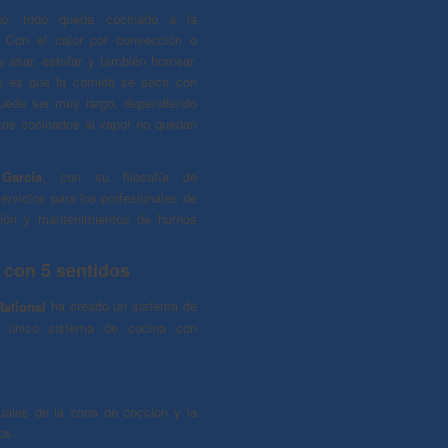
ado, todo queda cocinado a la
. Con el calor por convección o
 asar, estofar y también hornear.
ón es que la comida se seca con
uede ser muy largo, dependiendo
entos cocinados al vapor no quedan
García
, con su filosofía de
ervicios para los profesionales de
ción y mantenimientos de hornos
 con 5 sentidos
ational
ha creado un sistema de
y único sistema de cocina con
uales de la zona de cocción y la
os.