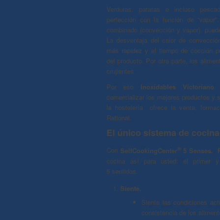
Verduras, patatas e incluso pesc
perfección con la función de “vapor”
combinado (convección y vapor), puede
La desventaja del calor de convecci
más rapidez y el tiempo de cocción p
del producto. Por otra parte, los alim
crujientes.
Por eso
Inoxidables Victoriano 
comercializar los mejores productos y s
la hostelería ofrece la venta, forma
Rational.
El único sistema de cocina
®
Con
SelfCookingCenter
5 Senses, R
cocina así para usted: el primer 
5 sentidos.
Siente.
Siente las condiciones act
consistencia de los aliment