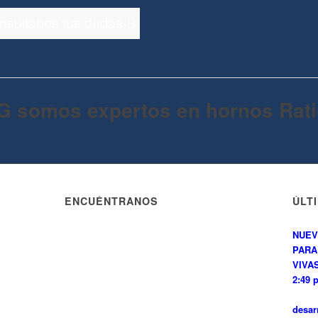
onsúltanos tus dudas
G somos expertos en hornos Rati
ENCUÉNTRANOS
ÚLT
NUEV
PARA
VIVAS
2:49 
desar