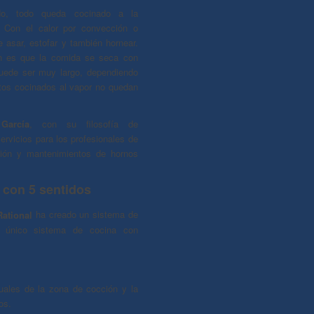
ado, todo queda cocinado a la
. Con el calor por convección o
 asar, estofar y también hornear.
ón es que la comida se seca con
uede ser muy largo, dependiendo
entos cocinados al vapor no quedan
García
, con su filosofía de
ervicios para los profesionales de
ción y mantenimientos de hornos
 con 5 sentidos
ational
ha creado un sistema de
y único sistema de cocina con
uales de la zona de cocción y la
os.