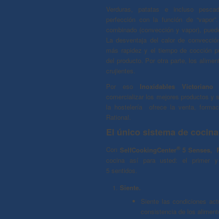
Verduras, patatas e incluso pesc
perfección con la función de “vapor”
combinado (convección y vapor), puede
La desventaja del calor de convecci
más rapidez y el tiempo de cocción p
del producto. Por otra parte, los alim
crujientes.
Por eso
Inoxidables Victoriano 
comercializar los mejores productos y s
la hostelería ofrece la venta, forma
Rational.
El único sistema de cocina
®
Con
SelfCookingCenter
5 Senses, R
cocina así para usted: el primer 
5 sentidos.
Siente.
Siente las condiciones act
consistencia de los aliment