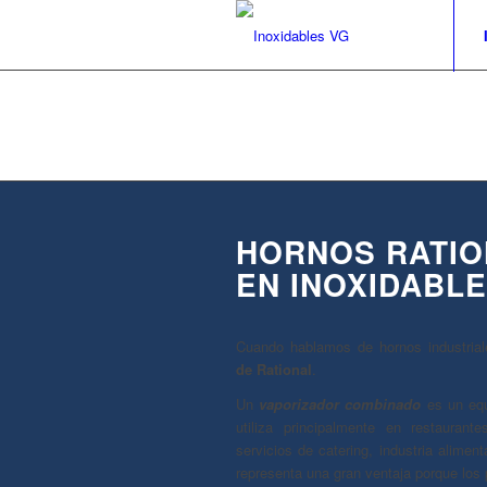
HORNOS RATIO
EN INOXIDABLE
Cuando hablamos de hornos industriale
de Rational
.
Un
vaporizador combinado
es un equ
utiliza principalmente en restaurante
servicios de catering, industria alimenta
representa una gran ventaja porque los