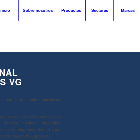
Inicio
Sobre nosotros
Productos
Sectores
Marcas
NAL
S VG
s para profesionales:
hablamos
ipo de cocina profesional que se
s, hoteles, cocinas industriales,
ria y catering industrial. El vapor
 platos quedan muy jugosos.