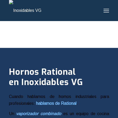
Hornos Rational
en Inoxidables VG
Cuando hablamos de hornos industriales para
profesionales:
hablamos de Rational
.
Un
vaporizador combinado
es un equipo de cocina