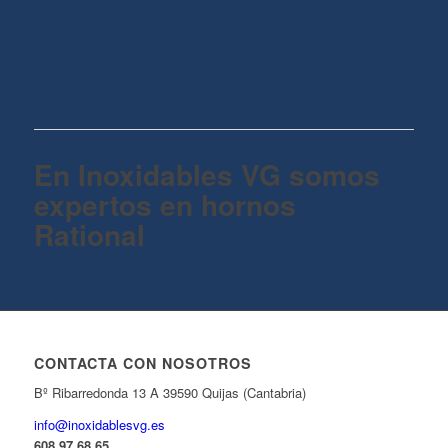
En Inoxidables VG somos
expertos en hornos
Rational
CONTACTA CON NOSOTROS
Bº Ribarredonda 13 A 39590 Quijas (Cantabria)
info@inoxidablesvg.es
608 97 68 65