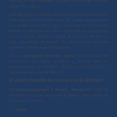
industrial. El vapor representa una gran ventaja porque los platos
quedan muy jugosos.
Verduras, patatas e incluso pescado, todo queda cocinado a la
perfección con la función de “vapor”. Con el calor por convección
o combinado (convección y vapor), puede asar, estofar y también
hornear. La desventaja del calor de convección es que la comida
se seca con más rapidez y el tiempo de cocción puede ser muy
largo, dependiendo del producto. Por otra parte, los alimentos
cocinados al vapor no quedan crujientes.
Por eso
Inoxidables Victoriano García
, con su filosofía de
comercializar los mejores productos y servicios para los
profesionales de la hostelería ofrece la venta, formación y
mantenimientos de hornos Rational.
El único sistema de cocina con 5 sentidos
®
Con
SelfCookingCenter
5 Senses, Rational
ha creado un
sistema de cocina así para usted: el primer y único sistema de
cocina con 5 sentidos.
Siente.
Siente las condiciones actuales de la zona de