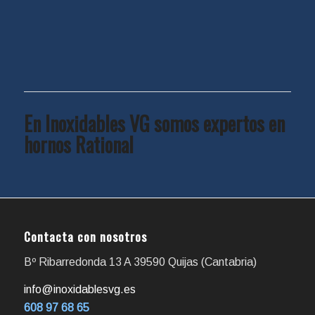
En Inoxidables VG somos expertos en
hornos Rational
Contacta con nosotros
Bº Ribarredonda 13 A 39590 Quijas (Cantabria)
info@inoxidablesvg.es
608 97 68 65