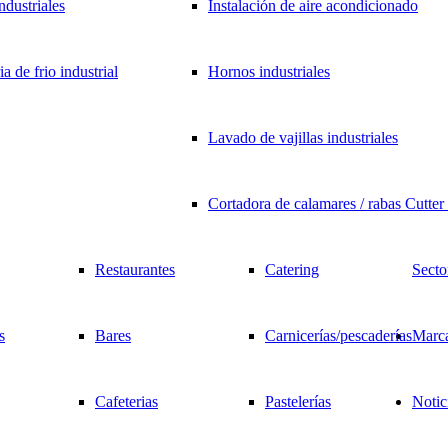
industriales
Instalación de aire acondicionado
a de frio industrial
Hornos industriales
Lavado de vajillas industriales
Cortadora de calamares / rabas Cutte
Restaurantes
Catering
Secto
s
Bares
Carnicerías/pescaderías
Marc
Cafeterias
Pastelerías
Notic