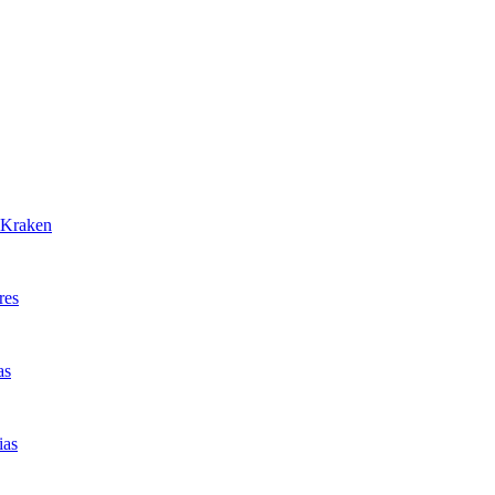
r Kraken
res
as
ias