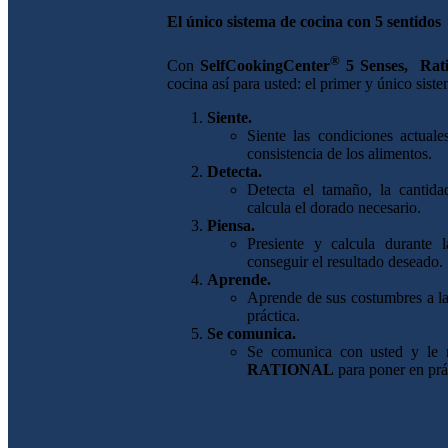
El único sistema de cocina con 5 sentidos
®
Con
SelfCookingCenter
5 Senses, Rati
cocina así para usted: el primer y único sist
Siente.
Siente las condiciones actual
consistencia de los alimentos.
Detecta.
Detecta el tamaño, la cantida
calcula el dorado necesario.
Piensa.
Presiente y calcula durante l
conseguir el resultado deseado.
Aprende.
Aprende de sus costumbres a la
práctica.
Se comunica.
Se comunica con usted y le m
RATIONAL
para poner en prá