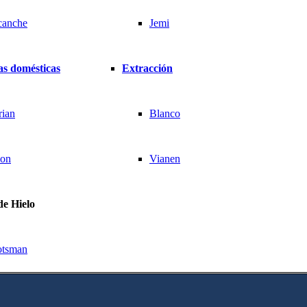
canche
Jemi
s domésticas
Extracción
rian
Blanco
ion
Vianen
de Hielo
otsman