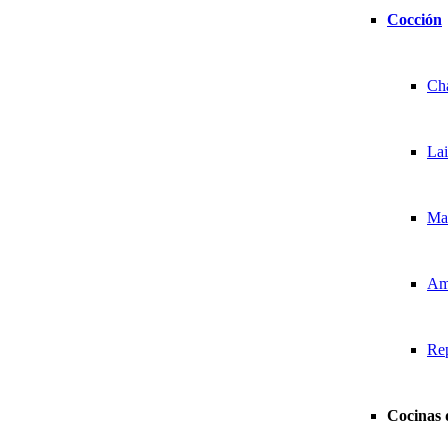
Cocción
Ch
La
Ma
Am
Re
Cocinas 