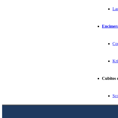
La
Encimera
Co
Kr
Cubitos 
Sc