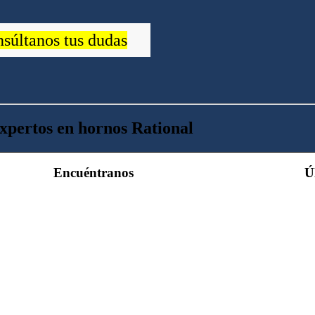
nsúltanos tus dudas
xpertos en hornos Rational
Encuéntranos
Ú