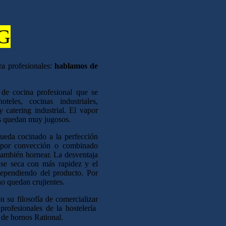
VG
a profesionales:
hablamos de
de cocina profesional que se
oteles, cocinas industriales,
 y catering industrial. El vapor
os quedan muy jugosos.
queda cocinado a la perfección
 por convección o combinado
 también hornear. La desventaja
 se seca con más rapidez y el
ependiendo del producto. Por
no quedan crujientes.
on su filosofía de comercializar
profesionales de la hostelería
 de hornos Rational.