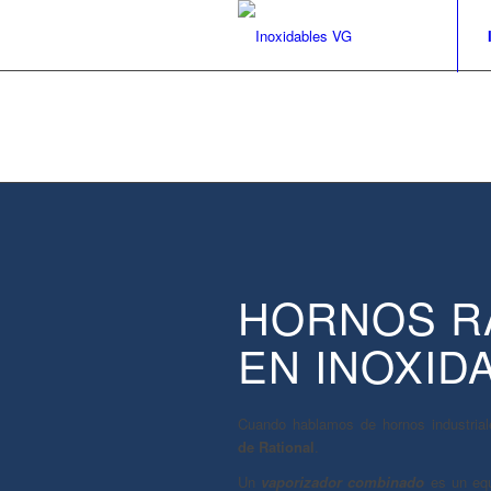
HORNOS R
EN INOXID
Cuando hablamos de hornos industriale
de Rational
.
Un
vaporizador combinado
es un equ