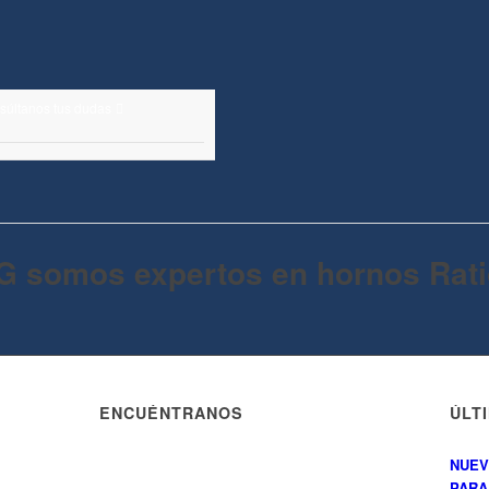
nsúltanos tus dudas
G somos expertos en hornos Rati
ENCUÉNTRANOS
ÚLT
NUEV
PARA