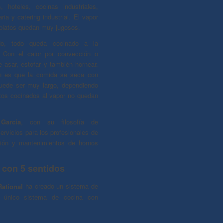
s, hoteles, cocinas industriales,
ria y catering industrial. El vapor
 platos quedan muy jugosos.
ado, todo queda cocinado a la
. Con el calor por convección o
 asar, estofar y también hornear.
ón es que la comida se seca con
uede ser muy largo, dependiendo
entos cocinados al vapor no quedan
García
, con su filosofía de
ervicios para los profesionales de
ción y mantenimientos de hornos
 con 5 sentidos
ational
ha creado un sistema de
y único sistema de cocina con