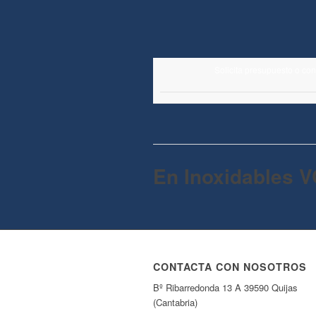
Solicita presupuesto o co
En Inoxidables V
CONTACTA CON NOSOTROS
Bº Ribarredonda 13 A 39590 Quijas
(Cantabria)