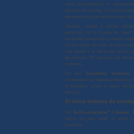
utiliza principalmente en restaurante
servicios de catering, industria alimenta
representa una gran ventaja porque los
Verduras, patatas e incluso pesc
perfección con la función de “vapor”
combinado (convección y vapor), puede
La desventaja del calor de convecci
más rapidez y el tiempo de cocción p
del producto. Por otra parte, los alim
crujientes.
Por eso
Inoxidables Victoriano 
comercializar los mejores productos y s
la hostelería ofrece la venta, forma
Rational.
El único sistema de cocina
®
Con
SelfCookingCenter
5 Senses, R
cocina así para usted: el primer 
5 sentidos.