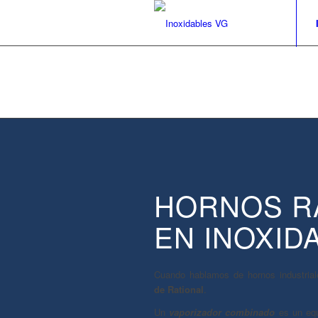
HORNOS R
EN INOXID
Cuando hablamos de hornos industriale
de Rational
.
Un
vaporizador combinado
es un equ