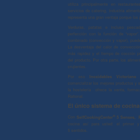
utiliza principalmente en restaurante
servicios de catering, industria alimenta
representa una gran ventaja porque los
Verduras, patatas e incluso pesc
perfección con la función de “vapor”
combinado (convección y vapor), puede
La desventaja del calor de convecci
más rapidez y el tiempo de cocción p
del producto. Por otra parte, los alim
crujientes.
Por eso
Inoxidables Victoriano 
comercializar los mejores productos y s
la hostelería ofrece la venta, forma
Rational.
El único sistema de cocina
®
Con
SelfCookingCenter
5 Senses, R
cocina así para usted: el primer 
5 sentidos.