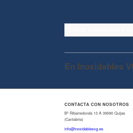
Solicita presupuesto o c
En Inoxidables V
CONTACTA CON NOSOTROS
Bº Ribarredonda 13 A 39590 Quijas
(Cantabria)
info@inoxidablesvg.es