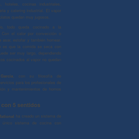
s, hoteles, cocinas industriales,
ria y catering industrial. El vapor
 platos quedan muy jugosos.
ado, todo queda cocinado a la
. Con el calor por convección o
 asar, estofar y también hornear.
ón es que la comida se seca con
uede ser muy largo, dependiendo
entos cocinados al vapor no quedan
García
, con su filosofía de
ervicios para los profesionales de
ción y mantenimientos de hornos
 con 5 sentidos
ational
ha creado un sistema de
y único sistema de cocina con