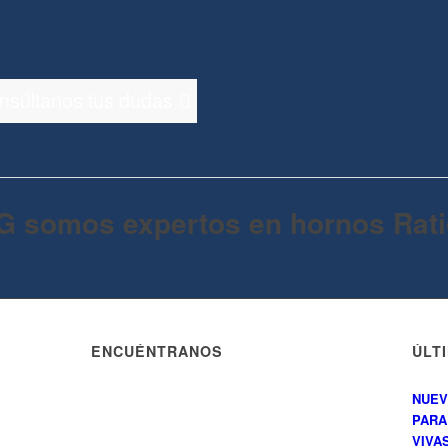
onsúltanos tus dudas
G somos expertos en hornos Rati
ENCUÉNTRANOS
ÚLT
NUEV
PARA
VIVAS