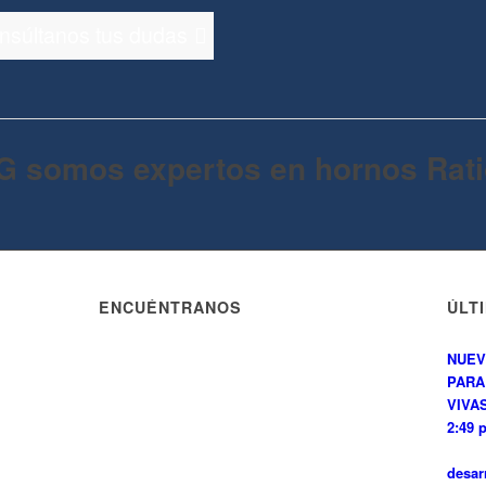
onsúltanos tus dudas
G somos expertos en hornos Rati
ENCUÉNTRANOS
ÚLT
NUEV
PARA
VIVAS
2:49 
desar