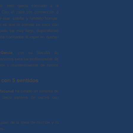
ado, todo queda cocinado a la
. Con el calor por convección o
 asar, estofar y también hornear.
ón es que la comida se seca con
uede ser muy largo, dependiendo
entos cocinados al vapor no quedan
García
, con su filosofía de
ervicios para los profesionales de
ción y mantenimientos de hornos
 con 5 sentidos
ational
ha creado un sistema de
y único sistema de cocina con
uales de la zona de cocción y la
os.