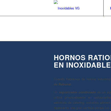
HORNOS RATIO
EN INOXIDABLE
Cuando hablamos de hornos industriale
de Rational
.
Un
vaporizador combinado
es un equ
utiliza principalmente en restaurante
servicios de catering, industria alimenta
representa una gran ventaja porque los