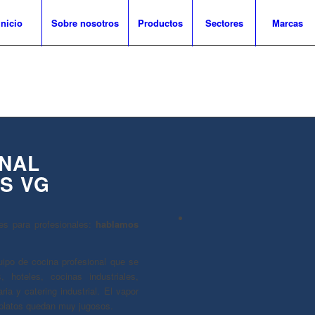
Inicio
Sobre nosotros
Productos
Sectores
Marcas
NAL
S VG
s para profesionales:
hablamos
ipo de cocina profesional que se
s, hoteles, cocinas industriales,
ria y catering industrial. El vapor
 platos quedan muy jugosos.