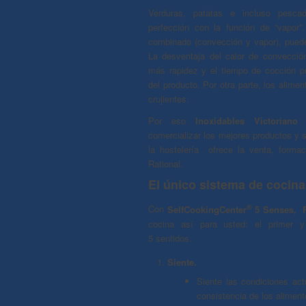
Verduras, patatas e incluso pesc
perfección con la función de “vapor”
combinado (convección y vapor), puede
La desventaja del calor de convecci
más rapidez y el tiempo de cocción p
del producto. Por otra parte, los alim
crujientes.
Por eso
Inoxidables Victoriano 
comercializar los mejores productos y s
la hostelería ofrece la venta, forma
Rational.
El único sistema de cocina
®
Con
SelfCookingCenter
5 Senses, R
cocina así para usted: el primer 
5 sentidos.
Siente.
Siente las condiciones act
consistencia de los aliment