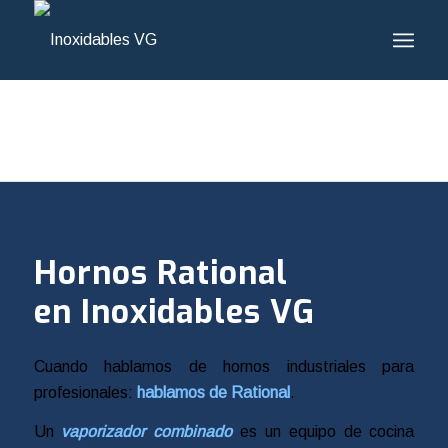
Hornos Rational
en Inoxidables VG
Cuando hablamos de hornos industriales para
profesionales:
hablamos de Rational
.
Un
vaporizador combinado
es un equipo de cocina