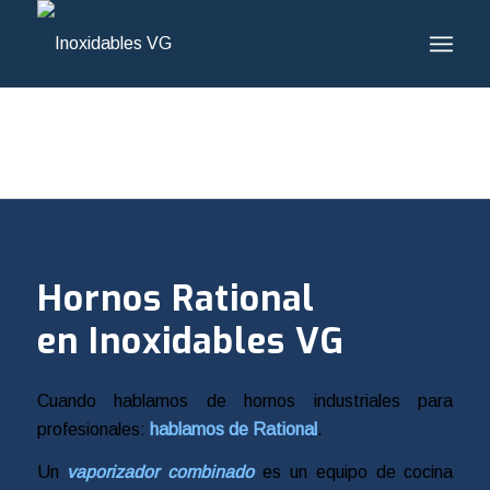
Hornos Rational
en Inoxidables VG
Cuando hablamos de hornos industriales para
profesionales:
hablamos de Rational
.
Un
vaporizador combinado
es un equipo de cocina