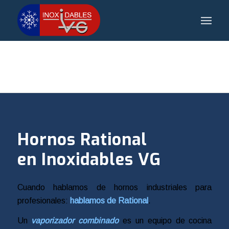
Hornos Rational
en Inoxidables VG
Cuando hablamos de hornos industriales para
profesionales:
hablamos de Rational
.
Un
vaporizador combinado
es un equipo de cocina