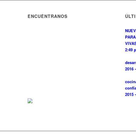
ENCUÉNTRANOS
ÚLT
NUEV
PARA
VIVAS
2:49 
desar
2016 
cocin
confí
2015 