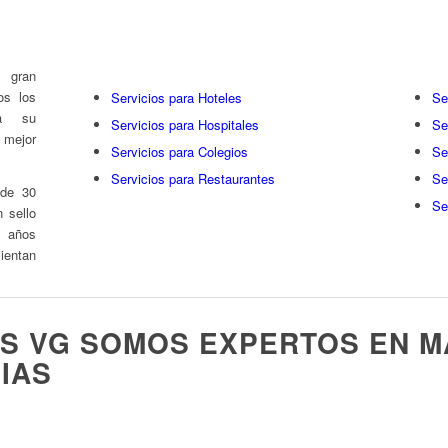
rías
 gran
os los
Servicios para Hoteles
Se
 a su
Servicios para Hospitales
Se
l mejor
Servicios para Colegios
Se
Servicios para Restaurantes
Se
 de 30
Se
 sello
s años
entan
ES VG SOMOS EXPERTOS EN M
IAS