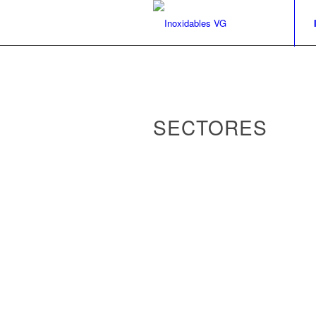
SECTORES
Hospitales
Hoteles
Restaurantes
Colegios
Bares
Cafeterías
Catering