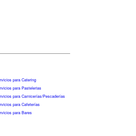
rvicios para Catering
rvicios para Pastelerias
rvicios para Carnicerías/Pescaderías
rvicios para Cafeterías
rvicios para Bares