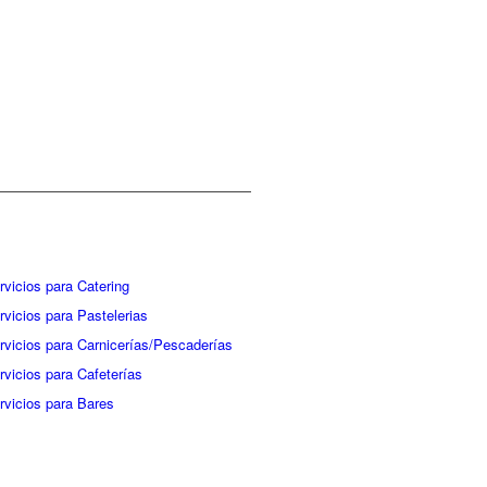
rvicios para Catering
rvicios para Pastelerias
rvicios para Carnicerías/Pescaderías
rvicios para Cafeterías
rvicios para Bares